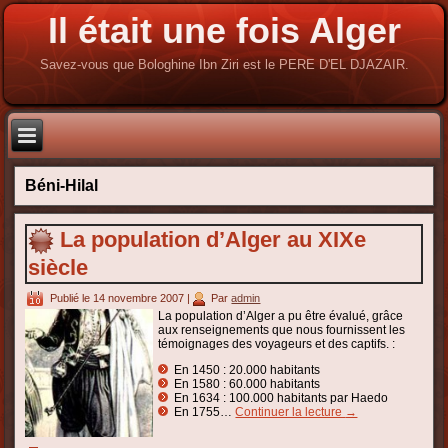
Il était une fois Alger
Savez-vous que Bologhine Ibn Ziri est le PERE D'EL DJAZAIR.
Béni-Hilal
La population d’Alger au XIXe
siècle
Publié le
14 novembre 2007
|
Par
admin
La population d’Alger a pu être évalué, grâce
aux renseignements que nous fournissent les
témoignages des voyageurs et des captifs. :
En 1450 : 20.000 habitants
En 1580 : 60.000 habitants
En 1634 : 100.000 habitants par Haedo
En 1755…
Continuer la lecture
→