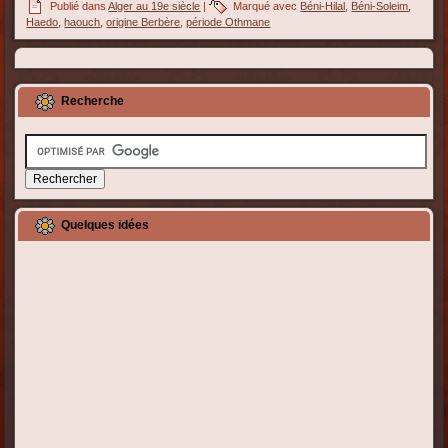
Publié dans
Alger au 19e siècle
|
Marqué avec
Béni-Hilal
,
Béni-Soleim
,
Haedo
,
haouch
,
origine Berbère
,
période Othmane
Recherche
Quelques idées